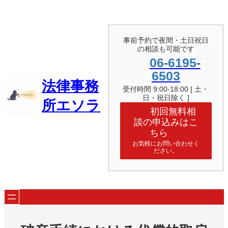
内
容
を
ス
事前予約で夜間・土日祝日
キ
の相談も可能です
ッ
06-6195-
プ
6503
法律事務
受付時間 9:00-18:00 [ 土・
日・祝日除く ]
所エソラ
初回無料相
談の申込みはこ
ちら
お気軽にお問い合わせく
ださい。