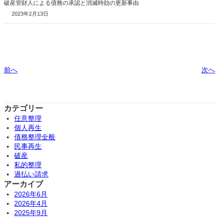
破産管財人による債務の承認と消滅時効の更新事由
2023年2月13日
前へ
次へ
カテゴリー
任意整理
個人再生
債務整理全般
民事再生
破産
私的整理
過払い請求
アーカイブ
2026年6月
2026年4月
2025年9月