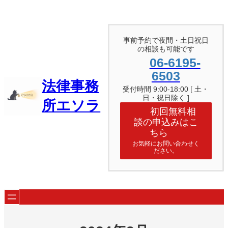
内
容
を
ス
事前予約で夜間・土日祝日
キ
の相談も可能です
ッ
06-6195-
プ
6503
法律事務
受付時間 9:00-18:00 [ 土・
日・祝日除く ]
所エソラ
初回無料相
談の申込みはこ
ちら
お気軽にお問い合わせく
ださい。