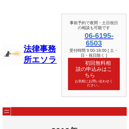
内
容
を
ス
事前予約で夜間・土日祝日
キ
の相談も可能です
ッ
06-6195-
プ
6503
法律事務
受付時間 9:00-18:00 [ 土・
日・祝日除く ]
所エソラ
初回無料相
談の申込みはこ
ちら
お気軽にお問い合わせく
ださい。