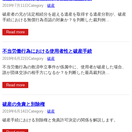
2019年7月11日
Category :
破産
破産者の兄が法定相続分を超える遺産を取得する遺産分割が、破産
手続における無償行為否認の対象か？を判断した裁判例…
Read more
不当労働行為における使用者性と破産手続
2019年6月22日
Category :
破産
不当労働行為の救済申立事件が係属中に、使用者が破産した場合、
誰が団体交渉の相手方になるか？を判断した最高裁判決…
Read more
破産の免責と別除権
2019年6月14日
Category :
破産
破産手続における別除権と免責許可決定の関係を解説します。