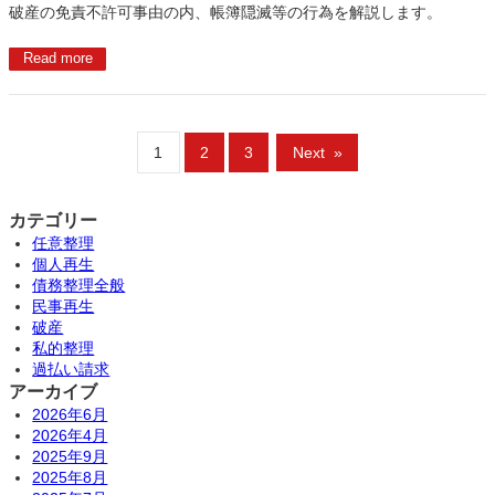
破産の免責不許可事由の内、帳簿隠滅等の行為を解説します。
Read more
1
2
3
Next
»
カテゴリー
任意整理
個人再生
債務整理全般
民事再生
破産
私的整理
過払い請求
アーカイブ
2026年6月
2026年4月
2025年9月
2025年8月